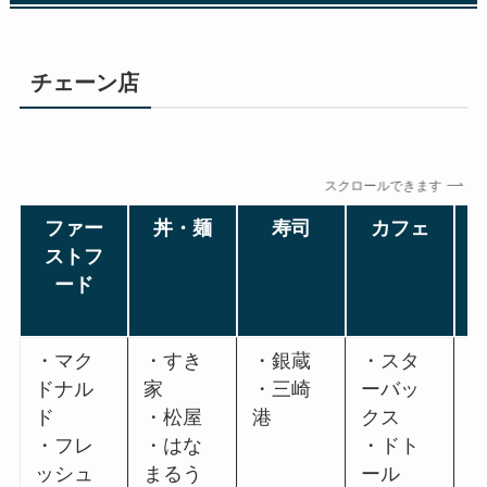
チェーン店
スクロールできます
ファー
丼・麺
寿司
カフェ
ストフ
ード
・マク
・すき
・銀蔵
・スタ
ドナル
家
・三崎
ーバッ
ド
・松屋
港
クス
・フレ
・はな
・ドト
ッシュ
まるう
ール