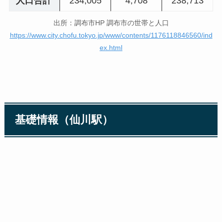
人口合計
234,005
4,708
238,713
出所：調布市HP 調布市の世帯と人口
https://www.city.chofu.tokyo.jp/www/contents/1176118846560/ind
ex.html
基礎情報（仙川駅）