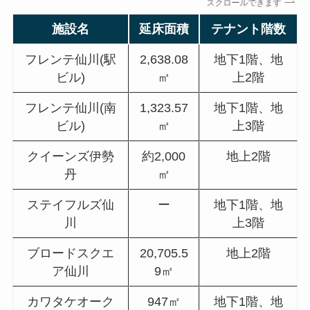
スクロールできます
施設名
延床面積
テナント階数
フレンテ仙川(駅
2,638.08
地下1階、地
ビル)
㎡
上2階
フレンテ仙川(南
1,323.57
地下1階、地
ビル)
㎡
上3階
クイーンズ伊勢
約2,000
地上2階
丹
㎡
ステイフルズ仙
ー
地下1階、地
川
上3階
ブロードスクエ
20,705.5
地上2階
ア仙川
9㎡
カワタケオーク
947㎡
地下1階、地