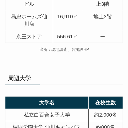
ビル
上3階
島忠ホームズ仙
16,910㎡
地上3階
川店
京王ストア
556.61㎡
ー
出所：現地調査、各施設HP
周辺大学
大学名
在校生数
私立白百合女子大学
約2,000名
桐朋学園大学 仙川キャンパス
約800名