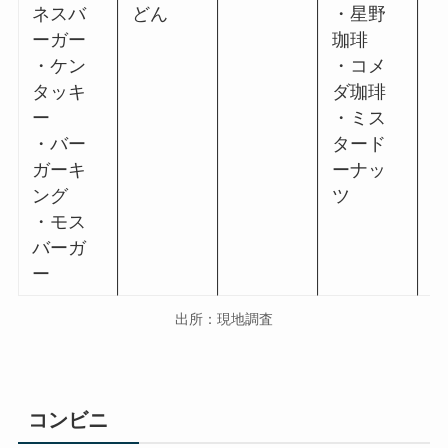
ネスバ
どん
・星野
ーガー
珈琲
・ケン
・コメ
タッキ
ダ珈琲
ー
・ミス
・バー
タード
ガーキ
ーナッ
ング
ツ
・モス
バーガ
ー
出所：現地調査
コンビニ