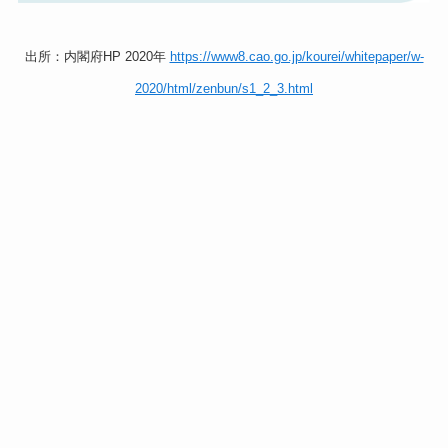
出所：内閣府HP 2020年
https://www8.cao.go.jp/kourei/whitepaper/w-
2020/html/zenbun/s1_2_3.html